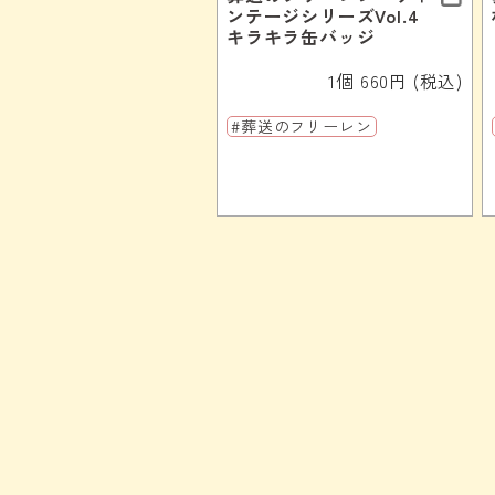
ンテージシリーズVol.4
キラキラ缶バッジ
1個 660円 (税込)
#葬送のフリーレン