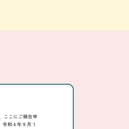
、ここにご報告申
】令和４年９月１