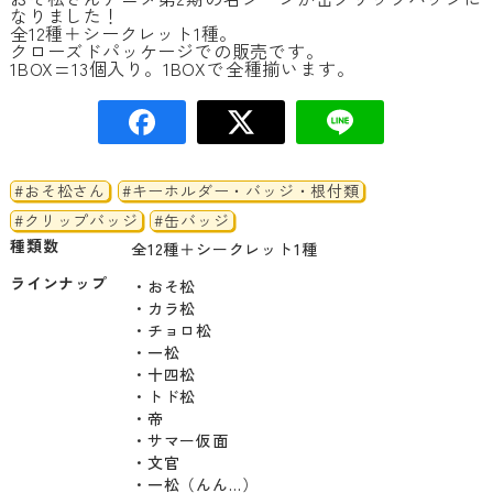
なりました！
全12種＋シークレット1種。
クローズドパッケージでの販売です。
1BOX=13個入り。1BOXで全種揃います。
#おそ松さん
#キーホルダー・バッジ・根付類
#クリップバッジ
#缶バッジ
種類数
全12種＋シークレット1種
ラインナップ
・おそ松

・カラ松

・チョロ松

・一松

・十四松

・トド松

・帝

・サマー仮面

・文官

・一松（んん…）
