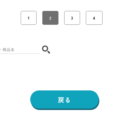
1
2
3
4
戻る