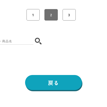
1
2
3
戻る