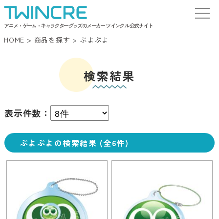
アニメ・ゲーム・キャラクターグッズのメーカー ツインクル 公式サイト
HOME
>
商品を探す
>
ぷよぷよ
検索結果
表示件数：
ぷよぷよの検索結果 (全6件)