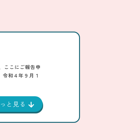
、ここにご報告申
】令和４年９月１