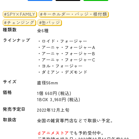
#SPY×FAMILY
#キーホルダー・バッジ・根付類
#チェンジング
#缶バッジ
種類数
全6種
ラインナップ
・ロイド・フォージャー

・アーニャ・フォージャーA

・アーニャ・フォージャーB

・アーニャ・フォージャーC

・ヨル・フォージャー

サイズ
直径56mm
価格
1個 660円 (税込)
1BOX 3,960円 (税込)
発売予定日
2022年12月上旬
取扱店
全国の雑貨専門店などで取扱い予定。

ｄアニメストア
でも予約受付中。

ご予約締め切り日：2022年10月14日午前9:00 
