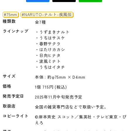
#75mm
#NARUTO-ナルト-疾風伝
種類数
全7種
ラインナップ
・うずまきナルト

・うちはサスケ

・春野サクラ

・はたけカカシ

・日向ヒナタ

・波風ミナト

・うちはイタチ
サイズ
本体 : 約φ75mm × D4mm
価格
1個 715円 (税込)
発売予定日
2025年11月中旬発売予定
取扱店
全国の雑貨専門店などで取扱い予定。
コピーライト
©岸本斉史 スコット／集英社・テレビ東京・ぴ
えろ