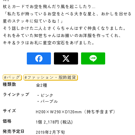
杖とカードでお空を飛んだり風を起こしたり…
「私たちが持っているお空をとべる大きな星と、おかしを出せる
星のステッキに似ているね！」
そう話しかけた二人とさくらちゃんはすぐ仲良くなりました。
それをみていた知世ちゃんはお揃いのお洋服を作ってくれ、
キキ＆ララはお礼に星空の宝石をあげました。
#バッグ
#ファッション・服飾雑貨
種類数
全2種
ラインナップ
・ピンク

・パープル
サイズ
H200×Ｗ290×D120mm（持ち手含まず）
価格
1個 2,178円 (税込)
発売予定日
2019年2月下旬