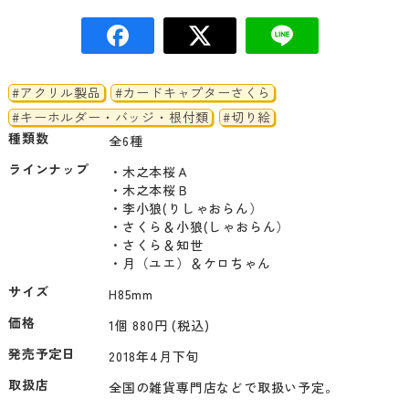
#アクリル製品
#カードキャプターさくら
#キーホルダー・バッジ・根付類
#切り絵
種類数
全6種
ラインナップ
・木之本桜Ａ

・木之本桜Ｂ

・李小狼(りしゃおらん）

・さくら＆小狼(しゃおらん）

・さくら＆知世

サイズ
H85mm
価格
1個 880円 (税込)
発売予定日
2018年4月下旬
取扱店
全国の雑貨専門店などで取扱い予定。