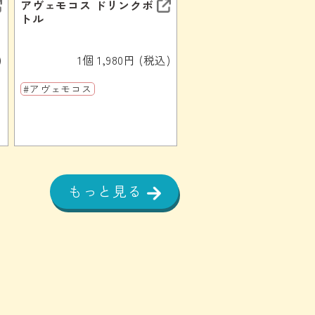
アヴェモコス ドリンクボ
トル
)
1個 1,980円 (税込)
#アヴェモコス
もっと見る