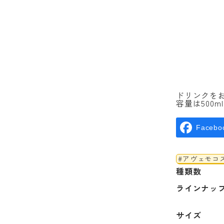
ドリンクを
容量は500
Facebo
#アヴェモコ
種類数
ラインナッ
サイズ