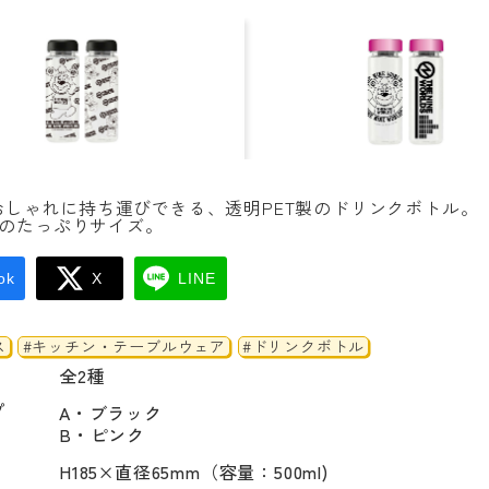
おしゃれに持ち運びできる、透明PET製のドリンクボトル。
mlのたっぷりサイズ。
ok
X
LINE
ス
#キッチン・テーブルウェア
#ドリンクボトル
全2種
プ
A・ブラック

B・ピンク
H185×直径65mm（容量：500ml)