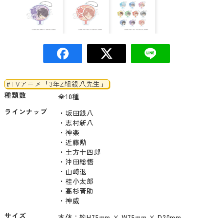
#TVアニメ「3年Z組銀八先生」
種類数
全10種
ラインナップ
・坂田銀八

・志村新八

・神楽

・近藤勲

・土方十四郎

・沖田総悟

・山崎退

・桂小太郎

・高杉晋助

・神威
サイズ
本体：約H75mm × W75mm × D20mm