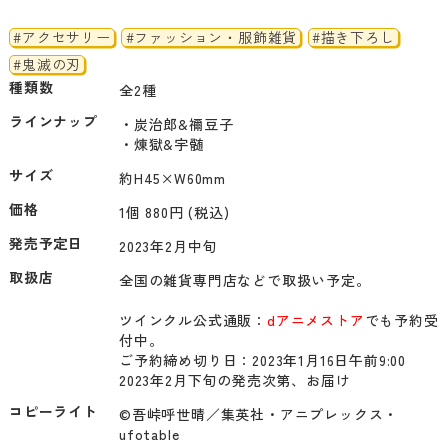
#アクセサリー
#ファッション・服飾雑貨
#描き下ろし
#鬼滅の刃
種類数
全2種
ラインナップ
・炭治郎&禰豆子

サイズ
価格
1個 880円 (税込)
発売予定日
2023年2月中旬
取扱店
全国の雑貨専門店などで取扱い予定。

ツインクル公式通販：
dアニメストア
でも予約受
付中。

ご予約締め切り日：2023年1月16日午前9:00

2023年2月下旬の発売次第、お届け
コピーライト
©吾峠呼世晴／集英社・アニプレックス・
ufotable