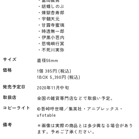
・胡蝶しのぶ

・煉獄杏寿郎

・宇髄天元

・甘露寺蜜璃

・時透無一郎

・伊黒小芭内

・悲鳴嶼行冥

サイズ
直径56mm
価格
1個 385円 (税込)
1BOX 5,390円 (税込)
発売予定日
2020年11月中旬
取扱店
全国の雑貨専門店などで取扱い予定。
コピーライト
©吾峠呼世晴／集英社・アニプレックス・
ufotable
備考
＊画像は実際の商品とは多少異なる場合があり
ます。予めご了承ください。