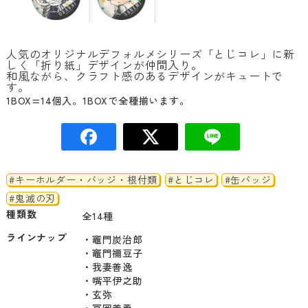
人気のオリジナルデフォルメシリーズ「とじコレ」に新
しく「折り紙」デザインが仲間入り。
和風ながら、クラフト感のあるデザインがキュートで
す。
1BOX=14個入。1BOXで全種揃います。
#キーホルダー・バッジ・根付類
#とじコレ
#缶バッジ
#鬼滅の刃
種類数
全14種
ラインナップ
・竈門炭治郎

・竈門禰豆子

・我妻善逸

・嘴平伊之助

・玄弥

・冨岡義勇
