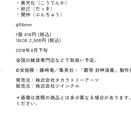
・黄天化（こうてんか）

・妲己（だっき）

・聞仲（ぶんちゅう）
φ56mm
1個 418円 (税込)
1BOX 2,508円 (税込)
2018年4月下旬
全国の雑貨専門店などで取扱い予定。
ト
©安能務・藤崎竜／集英社・「覇穹 封神演義」製作
発売元：株式会社タカラトミーアーツ

販売元：株式会社ツインクル

＊画像は実際の商品とは多少異なる場合があります
ください。