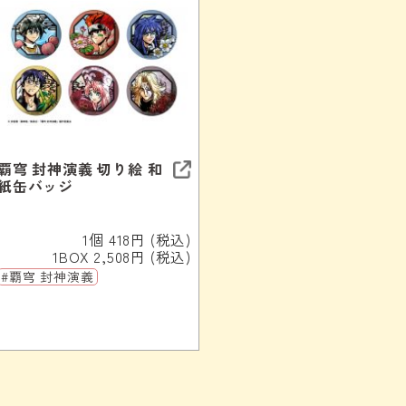
覇穹 封神演義 切り絵 和
紙缶バッジ
1個 418円 (税込)
1BOX 2,508円 (税込)
#覇穹 封神演義