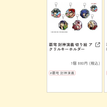
覇穹 封神演義 切り絵 ア
クリルキーホルダー
1個 880円 (税込)
#覇穹 封神演義