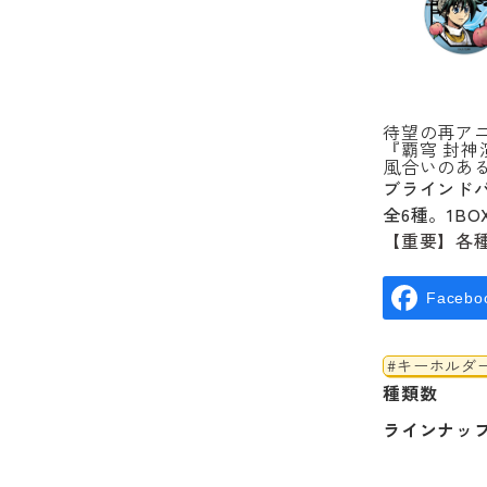
待望の再ア
『覇穹 封
風合いのあ
ブラインド
全6種。1B
【重要】各
Facebo
#キーホルダ
種類数
ラインナッ