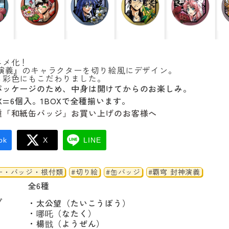
ニメ化！
神演義』のキャラクターを切り絵風にデザイン。
る彩色にもこだわりました。
パッケージのため、中身は開けてからのお楽しみ。
OX=6個入。1BOXで全種揃います。
種「和紙缶バッジ」お買い上げのお客様へ
ok
X
LINE
ー・バッジ・根付類
#切り絵
#缶バッジ
#覇穹 封神演義
全6種
プ
・太公望（たいこうぼう）

・哪吒（なたく）

・楊戩（ようぜん）
