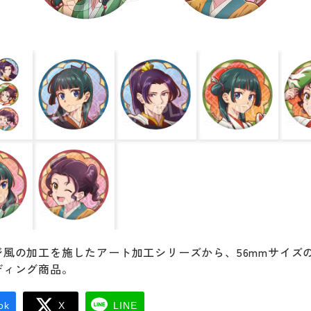
ジ風の加工を施したアート加工シリーズから、56mmサイズ
ディング商品。
ok
X
LINE