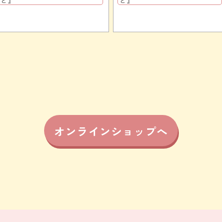
と』
と』
オンラインショップへ