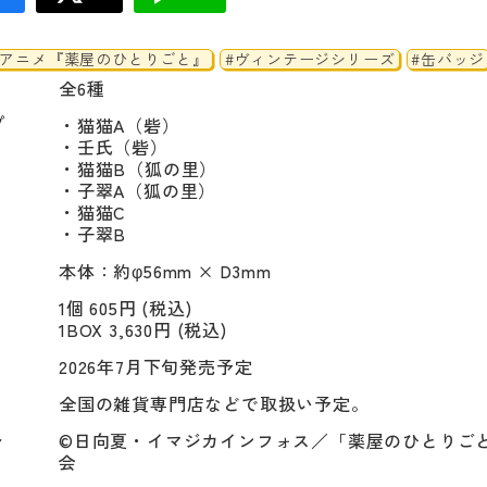
Vアニメ『薬屋のひとりごと』
#ヴィンテージシリーズ
#缶バッジ
全6種
プ
・猫猫A（砦）

・壬氏（砦）

・猫猫B（狐の里）

・子翠A（狐の里）

・猫猫C

・子翠B
本体：約φ56mm × D3mm
1個 605円 (税込)
1BOX 3,630円 (税込)
2026年7月下旬発売予定
全国の雑貨専門店などで取扱い予定。
ト
©日向夏・イマジカインフォス／「薬屋のひとりご
会