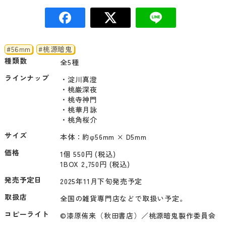
#56mm
#桃源暗鬼
種類数
全5種
ラインナップ
・淀川真澄

・桃巌深夜

・桃寺神門

・桃華月詠

・桃角桜介
サイズ
本体：約φ56mm × D5mm
価格
1個 550円 (税込)
1BOX 2,750円 (税込)
発売予定日
2025年11月下旬発売予定
取扱店
全国の雑貨専門店などで取扱い予定。
コピーライト
©漆原侑来（秋田書店）／桃源暗鬼製作委員会