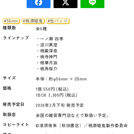
#56mm
#桃源暗鬼
#缶バッジ
種類数
全6種
ラインナップ
・一ノ瀬 四季 

・淀川真澄 

・桃巌深夜 

・桃寺神門 

・桃華月詠 

・桃角桜介
サイズ
本体：約φ56mm × D5mm
価格
1個 550円 (税込)
1BOX 3,300円 (税込)
発売予定日
2026年2月下旬 発売予定
取扱店
全国の雑貨専門店などで取扱い予定。
コピーライト
©漆原侑来（秋田書店）／桃源暗鬼製作委員会