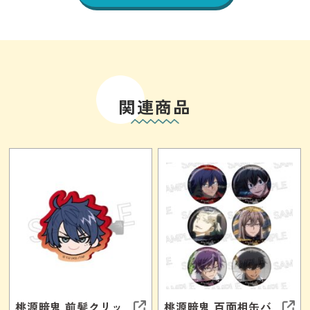
関連商品
桃源暗鬼 前髪クリッ
桃源暗鬼 百面相缶バ