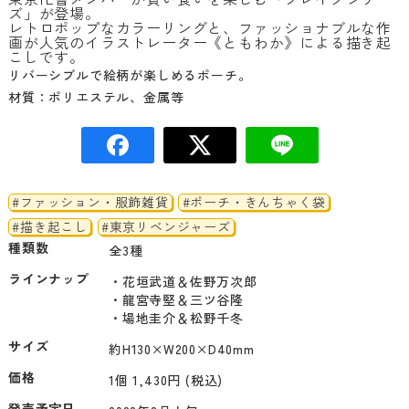
ズ」が登場。
レトロポップなカラーリングと、ファッショナブルな作
画が人気のイラストレーター《ともわか》による描き起
こしです。
リバーシブルで絵柄が楽しめるポーチ。
材質：ポリエステル、金属等
#ファッション・服飾雑貨
#ポーチ・きんちゃく袋
#描き起こし
#東京リベンジャーズ
種類数
全3種
ラインナップ
・花垣武道＆佐野万次郎

・龍宮寺堅＆三ツ谷隆

サイズ
約H130×W200×D40mm
価格
1個 1,430円 (税込)
発売予定日