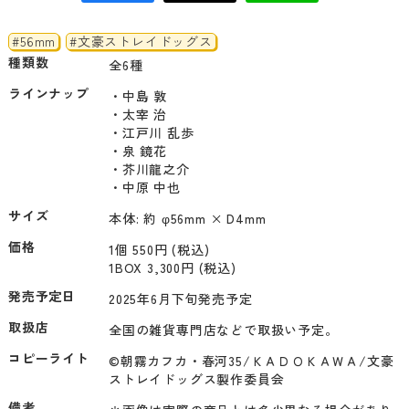
#56mm
#文豪ストレイドッグス
種類数
全6種
ラインナップ
・中島 敦

・太宰 治

・江戸川 乱歩

・泉 鏡花

・芥川龍之介

・中原 中也
サイズ
本体: 約 φ56mm × D4mm
価格
1個 550円 (税込)
1BOX 3,300円 (税込)
発売予定日
2025年6月下旬発売予定
取扱店
全国の雑貨専門店などで取扱い予定。
コピーライト
©朝霧カフカ・春河35/ＫＡＤＯＫＡＷＡ/文豪
ストレイドッグス製作委員会
備考