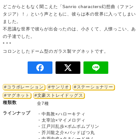
どこからともなく聞こえた「Sanrio characters幻想曲（ファン
タジア）！」という声とともに、彼らは本の世界に入ってしまい
ました。
不思議な世界で彼らが出会ったのは、小さくて、人懐っこい、あ
の子達でした。
* * *
コロンとしたドーム型のガラス製マグネットです。
#コラボレーション
#サンリオ
#ステーショナリー
#マグネット
#文豪ストレイドッグス
種類数
全7種
ラインナップ
・中島敦×ハローキティ

・太宰治×マイメロディ

・江戸川乱歩×ポムポムプリン

・芥川龍之介×バッドばつ丸

・中原中也×タキシードサム
