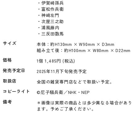
・伊賀崎孫兵

・富松作兵衛

・神崎左門

・次屋三之助

・浦風藤内

・三反田数馬
サイズ
本体：約H130mm × W90mm × D3mm

組み立て後：約H100mm × W80mm × D22mm
価格
1個 1,485円 (税込)
発売予定日
2025年11月下旬発売予定
取扱店
全国の雑貨専門店などで取扱い予定。
コピーライト
©尼子騒兵衛／NHK・NEP
備考
＊画像は実際の商品とは多少異なる場合があり
ます。予めご了承ください。