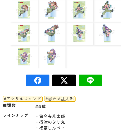
#アクリルスタンド
#忍たま乱太郎
種類数
全9種
ラインナップ
・猪名寺乱太郎

・摂津のきり丸

・福富しんべヱ
