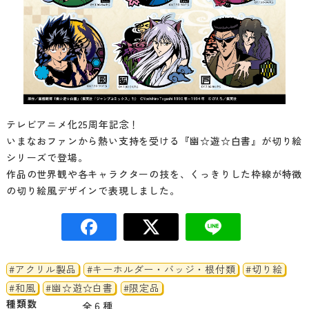
テレビアニメ化25周年記念！
いまなおファンから熱い支持を受ける『幽☆遊☆白書』が切り絵
シリーズで登場。
作品の世界観や各キャラクターの技を、くっきりした枠線が特徴
の切り絵風デザインで表現しました。
#アクリル製品
#キーホルダー・バッジ・根付類
#切り絵
#和風
#幽☆遊☆白書
#限定品
種類数
全６種