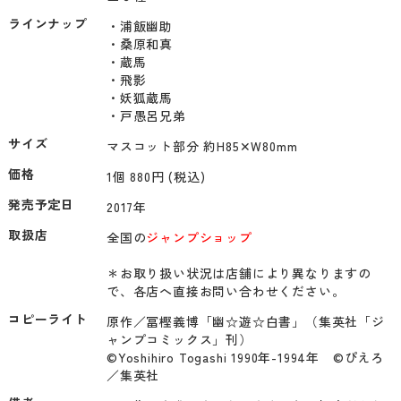
ラインナップ
・浦飯幽助

・桑原和真

・蔵馬

・飛影

・妖狐蔵馬

サイズ
マスコット部分 約H85✕W80mm
価格
1個 880円 (税込)
発売予定日
2017年
取扱店
全国の
ジャンプショップ
＊お取り扱い状況は店舗により異なりますの
で、各店へ直接お問い合わせください。
コピーライト
原作／冨樫義博「幽☆遊☆白書」（集英社「ジ
ャンプコミックス」刊）

©Yoshihiro Togashi 1990年-1994年　©ぴえろ
／集英社