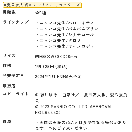
#夏目友人帳×サンリオキャラクターズ
種類数
全5種
ラインナップ
・ニャンコ先生/ハローキティ

・ニャンコ先生/ポムポムプリン

・ニャンコ先生/シナモロール

・ニャンコ先生/クロミ

・ニャンコ先生/マイメロディ
サイズ
約H55×W60×D20mm
価格
1個 825円 (税込)
発売予定日
2024年1月下旬発売予定
取扱店
コピーライト
© 緑川ゆき・白泉社／「夏目友人帳」製作委員
会

© 2023 SANRIO CO., LTD. APPROVAL 
NO.L644439
備考
＊画像は実際の商品とは多少異なる場合があり
ます。予めご了承ください。