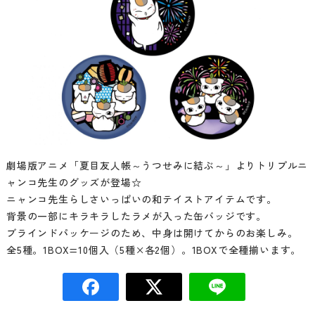
劇場版アニメ「夏目友人帳～うつせみに結ぶ～」よりトリプルニ
ャンコ先生のグッズが登場☆
ニャンコ先生らしさいっぱいの和テイストアイテムです。
背景の一部にキラキラしたラメが入った缶バッジです。
ブラインドパッケージのため、中身は開けてからのお楽しみ。
全5種。1BOX=10個入（5種×各2個）。1BOXで全種揃います。