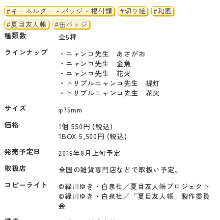
#キーホルダー・バッジ・根付類
#切り絵
#和風
#夏目友人帳
#缶バッジ
種類数
全5種
ラインナップ
・ニャンコ先生　あさがお

・ニャンコ先生　金魚

・ニャンコ先生　花火

・トリプルニャンコ先生　提灯

・トリプルニャンコ先生　花火
サイズ
φ75mm
価格
1個 550円 (税込)
1BOX 5,500円 (税込)
発売予定日
2019年8月上旬予定
取扱店
全国の雑貨専門店などで取扱い予定。
コピーライト
©緑川ゆき・白泉社／夏目友人帳プロジェクト

©緑川ゆき・白泉社／「夏目友人帳」製作委員
会