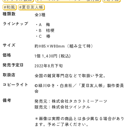
#和風
#夏目友人帳
種類数
全3種
ラインナップ
・A　梅　

・B　桔梗　

サイズ
約H85×W80mm（組み立て時）
価格
1個 1,430円 (税込)
発売予定日
2022年8月下旬
取扱店
全国の雑貨専門店などで取扱い予定。
コピーライト
©緑川ゆき・白泉社／「夏目友人帳」製作委員
会
備考
発売元：株式会社タカラトミーアーツ

販売元：株式会社ツインクル

＊画像は実際の商品とは多少異なる場合があり
ます。予めご了承ください。