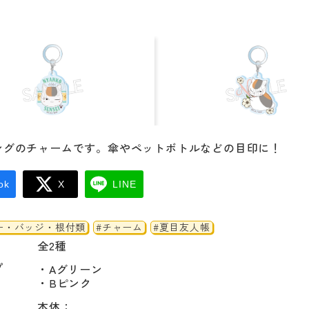
ングのチャームです。傘やペットボトルなどの目印に！
ok
X
LINE
ー・バッジ・根付類
#チャーム
#夏目友人帳
全2種
プ
・Aグリーン

・Bピンク
本体：
