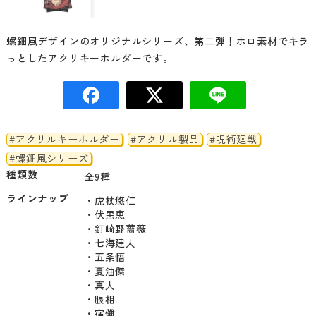
螺鈿風デザインのオリジナルシリーズ、第二弾！ホロ素材でキラ
っとしたアクリキーホルダーです。
#アクリルキーホルダー
#アクリル製品
#呪術廻戦
#螺鈿風シリーズ
種類数
全9種
ラインナップ
・虎杖悠仁

・伏黒恵

・釘崎野薔薇

・七海建人

・五条悟

・夏油傑

・真人

・脹相

・宿儺