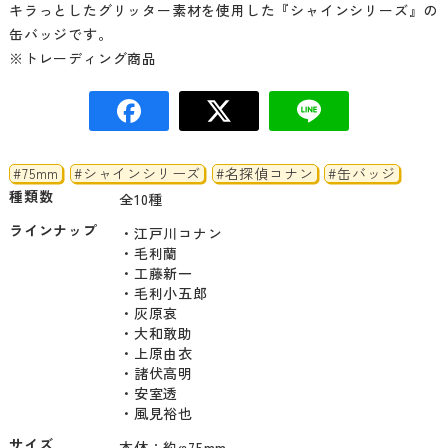
キラっとしたグリッター素材を使用した『シャインシリーズ』の
缶バッジです。
※トレーディング商品
#75mm
#シャインシリーズ
#名探偵コナン
#缶バッジ
種類数
全10種
ラインナップ
・江戸川コナン

・毛利蘭

・工藤新一

・毛利小五郎

・灰原哀

・大和敢助

・上原由衣

・諸伏高明

・安室透

・風見裕也
サイズ
本体：約φ75mm