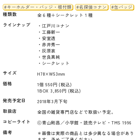
#キーホルダー・バッジ・根付類
#名探偵コナン
#缶バッジ
種類数
全６種＋シークレット１種
ラインナップ
・江戸川コナン

・工藤新一

・安室透

・赤井秀一

・灰原哀

・世良真純

・シークレット
サイズ
H78×W53mm
価格
1個 550円 (税込)
1BOX 3,850円 (税込)
発売予定日
2018年3月下旬
取扱店
全国の雑貨専門店などで取扱い予定。
コピーライト
ⓒ青山剛昌／小学館・読売テレビ・TMS 1996
備考
＊画像は実際の商品とは多少異なる場合があり
ます。予めご了承ください。