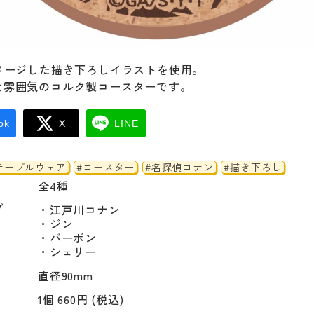
イメージした描き下ろしイラストを使用。
な雰囲気のコルク製コースターです。
ok
X
LINE
テーブルウェア
#コースター
#名探偵コナン
#描き下ろし
全4種
プ
・江戸川コナン

・ジン

・バーボン

・シェリー
直径90mm
1個 660円 (税込)