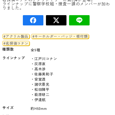
ラインナップに警察学校組・捜査一課のメンバーが加わ
りました。
#アクリル製品
#キーホルダー・バッジ・根付類
#名探偵コナン
種類数
全9種
ラインナップ
・江戸川コナン

・灰原哀

・高木渉

・佐藤美和子

・安室透

・諸伏景光

・松田陣平

・萩原研二

サイズ
約H60mm