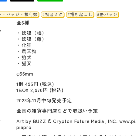
ー・バッジ・根付類
#初音ミク
#描き起こし
#缶バッジ
全6種
プ
・妖狐（梅）

・妖狐（藤）

・化狸

・烏天狗

・狛犬

・猫又
φ56mm
1個 495円 (税込)
1BOX 2,970円 (税込)
2023年11月中旬発売予定
全国の雑貨専門店などで取扱い予定
ト
Art by BUZZ © Crypton Future Media, INC. www.pia
piapro