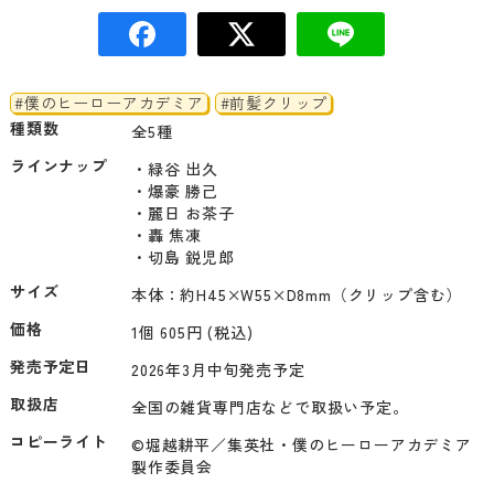
#僕のヒーローアカデミア
#前髪クリップ
種類数
全5種
ラインナップ
・緑谷 出久

・爆豪 勝己

・麗日 お茶子

・轟 焦凍

・切島 鋭児郎
サイズ
本体：約H45×W55×D8mm（クリップ含む）
価格
1個 605円 (税込)
発売予定日
2026年3月中旬発売予定
取扱店
全国の雑貨専門店などで取扱い予定。
コピーライト
©堀越耕平／集英社・僕のヒーローアカデミア
製作委員会