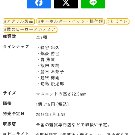
#アクリル製品
#キーホルダー・バッジ・根付類
#とじコレ
#僕のヒーローアカデミア
種類数
全7種
ラインナップ
・緑谷 出久

・爆豪 勝己

・轟 焦凍

・飯田 天哉

・麗日 お茶子

・蛙吹 梅雨

サイズ
マスコットの高さ72.5mm
価格
1個 715円 (税込)
発売予定日
2016年9月上旬
取扱店
全国の雑貨専門店などで取扱い予定。
コピーライト
©堀越耕平／集英社・僕のヒーローアカデミア