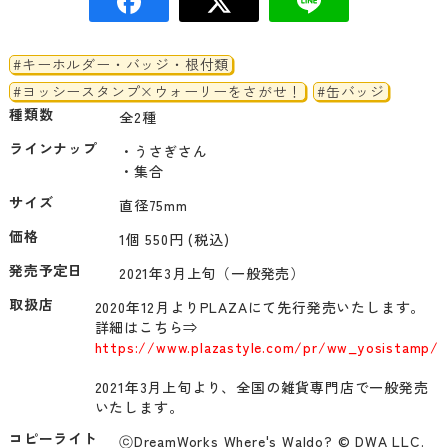
#キーホルダー・バッジ・根付類
#ヨッシースタンプ×ウォーリーをさがせ！
#缶バッジ
種類数
全2種
ラインナップ
・うさぎさん

・集合
サイズ
直径75mm
価格
1個 550円 (税込)
発売予定日
2021年3月上旬（一般発売）
取扱店
2020年12月よりPLAZAにて先行発売いたします。

詳細はこちら⇒
https://www.plazastyle.com/pr/ww_yosistamp/
2021年3月上旬より、全国の雑貨専門店で一般発売
コピーライト
ⓒDreamWorks Where's Waldo? © DWA LLC. 