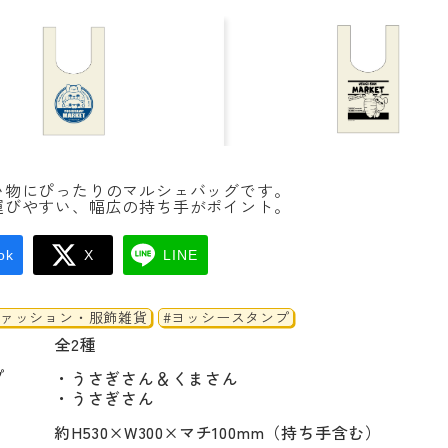
い物にぴったりのマルシェバッグです。
運びやすい、幅広の持ち手がポイント。
ok
X
LINE
ファッション・服飾雑貨
#ヨッシースタンプ
全2種
プ
・うさぎさん＆くまさん

・うさぎさん
約H530×W300×マチ100mm（持ち手含む）