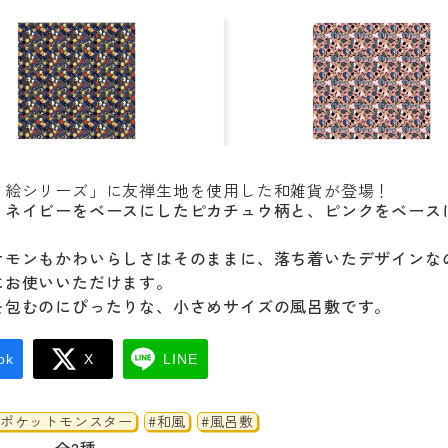
り絵シリーズ」に友禅生地を使用した和雑貨が登場！
、ネイビーをベースにしたピカチュウ柄と、ピンクをベース
。
ケモンもかわいらしさはそのままに、落ち着いたデザインな
にお使いいただけます。
を包むのにぴったりな、小さめサイズの風呂敷です。
ok
X
LINE
#ポケットモンスター
#和風
#風呂敷
全2種