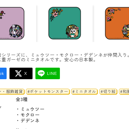
絵シリーズに、ミュウツー・モクロー・デデンネが仲間入り
二重ガーゼのミニタオルです。安心の日本製。
ok
X
LINE
ン・服飾雑貨
#ポケットモンスター
#ミニタオル
#切り絵
#和
全3種
プ
・ミュウツー

・モクロー

・デデンネ