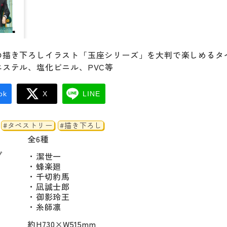
の描き下ろしイラスト「玉座シリーズ」を大判で楽しめるタ
ステル、塩化ビニル、PVC等
ok
X
LINE
#タペストリー
#描き下ろし
全6種
プ
・潔世一

・蜂楽廻

・千切豹馬

・凪誠士郎

・御影玲王

・糸師凛
約H730×W515mm