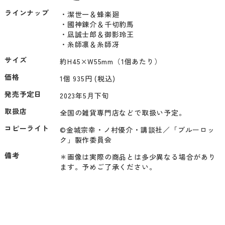
ラインナップ
・潔世一＆蜂楽廻

・國神錬介＆千切豹馬

・凪誠士郎＆御影玲王

・糸師凛＆糸師冴
サイズ
約H45×W55mm（1個あたり）
価格
1個 935円 (税込)
発売予定日
2023年5月下旬
取扱店
全国の雑貨専門店などで取扱い予定。
コピーライト
©金城宗幸・ノ村優介・講談社／「ブルーロッ
ク」製作委員会
備考
＊画像は実際の商品とは多少異なる場合があり
ます。予めご了承ください。