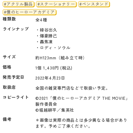
#アクリル製品
#ステーショナリー
#ペンスタンド
#僕のヒーローアカデミア
種類数
全4種
ラインナップ
・緑谷出久

・爆豪勝己

・轟焦凍

サイズ
約H123mm（組み立て時）
価格
1個 1,430円 (税込)
発売予定日
2022年4月23日
取扱店
全国の雑貨専門店などで取扱い予定。
コピーライト
©2021「僕のヒーローアカデミア THE MOVIE」
製作委員会

©堀越耕平／集英社
備考
＊画像は実際の商品とは多少異なる場合があり
ます。予めご了承ください。