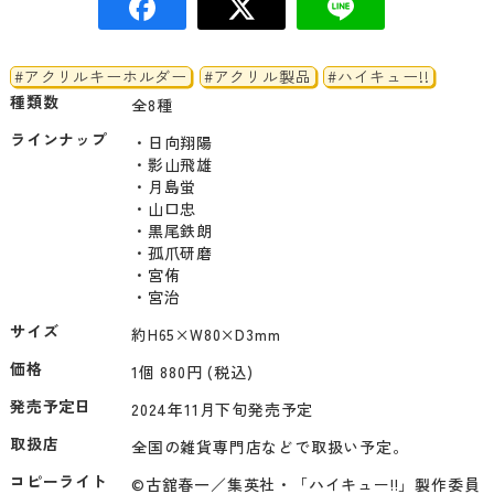
#アクリルキーホルダー
#アクリル製品
#ハイキュー!!
種類数
全8種
ラインナップ
・日向翔陽

・影山飛雄

・月島蛍

・山口忠

・黒尾鉄朗

・孤爪研磨

・宮侑

・宮治
サイズ
約H65×W80×D3mm
価格
1個 880円 (税込)
発売予定日
2024年11月下旬発売予定
取扱店
全国の雑貨専門店などで取扱い予定。
コピーライト
©古舘春一／集英社・「ハイキュー!!」製作委員