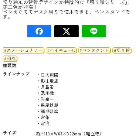
切り絵風の背景デザインが特徴的な『切り絵シリーズ』
第三弾が登場！
ペンを立ててデスク周りで使用できる、ペンスタンドで
す。
#ステーショナリー
#ハイキュー!!
#ペンスタンド
#切り絵
#和風
種類数
ラインナップ
・日向翔陽

・影山飛雄

・月島蛍

・及川徹

・岩泉一

・黒尾鉄朗

・孤爪研磨

・宮侑

サイズ
約H113×W63×D22mm（組立時）