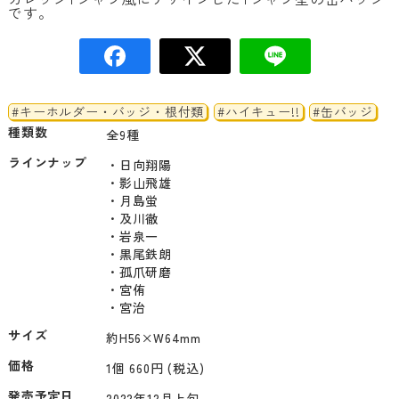
です。
#キーホルダー・バッジ・根付類
#ハイキュー!!
#缶バッジ
種類数
全9種
ラインナップ
・日向翔陽

・影山飛雄

・月島蛍

・及川徹

・岩泉一

・黒尾鉄朗

・孤爪研磨

・宮侑

サイズ
約H56×W64mm
価格
1個 660円 (税込)
発売予定日
2022年12月上旬