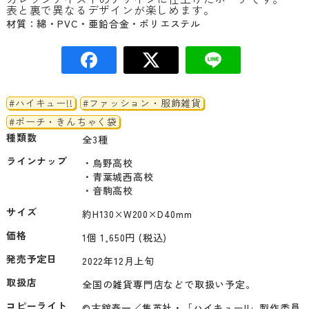
表と裏で異なるデザインが楽しめます。
材質：綿・PVC・亜鉛合金・ポリエステル
#ハイキュー!!
#ファッション・服飾雑貨
#ポーチ・きんちゃく袋
種類数
全3種
ラインナップ
・烏野高校

・青葉城西高校

サイズ
約H130×W200×D40mm
価格
1個 1,650円 (税込)
発売予定日
2022年12月上旬
取扱店
全国の雑貨専門店などで取扱い予定。
コピーライト
©古舘春一／集英社・「ハイキュー!!」製作委員