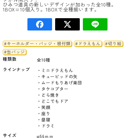
ひみつ道具の新しいデザインが加わった全10種。
1BOX=10個入り。1BOXで全種揃います。
#キーホルダー・バッジ・根付類
#ドラえもん
#切り絵
#缶バッジ
種類数
全10種
ラインナップ
・ミニドラえもん

・キューピッドの矢

・ムードもりあげ楽団

・タケコプター

・どら焼き

・どこでもドア

・笑顔

・座り

・昼寝

・ドラミ
サイズ
φ56ｍｍ