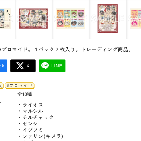
のブロマイド。１パック２枚入り。トレーディング商品。
ok
X
LINE
飯
#ブロマイド
全10種
プ
・ライオス

・マルシル

・チルチャック

・センシ

・イヅツミ

・ファリン(キメラ)
