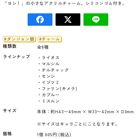
「ヨシ！」の小さなアクリルチャーム。シリコンゴム付き。
#ダンジョン飯
#チャーム
種類数
全8種
ラインナップ
・ライオス

・マルシル

・チルチャック

・センシ

・イヅツミ

・ファリン(キメラ)

・カブルー

・ミスルン
サイズ
本体：約H43〜49mm × W33〜42mm × D3mm
※サイズはキャラごとにことなります。
価格
1個 605円 (税込)